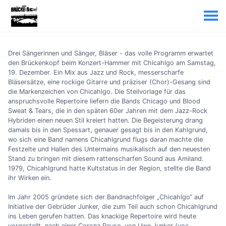
Drei Sängerinnen und Sänger, Bläser - das volle Programm erwartet
den Brückenkopf beim Konzert-Hammer mit Chicahlgo am Samstag,
19. Dezember. Ein Mix aus Jazz und Rock, messerscharfe
Bläsersätze, eine rockige Gitarre und präziser (Chor)-Gesang sind
die Markenzeichen von Chicahlgo. Die Steilvorlage für das
anspruchsvolle Repertoire liefern die Bands Chicago und Blood
Sweat & Tears, die in den späten 60er Jahren mit dem Jazz-Rock
Hybriden einen neuen Stil kreiert hatten. Die Begeisterung drang
damals bis in den Spessart, genauer gesagt bis in den Kahlgrund,
wo sich eine Band namens Chicahlgrund flugs daran machte die
Festzelte und Hallen des Untermains musikalisch auf den neuesten
Stand zu bringen mit diesem rattenscharfen Sound aus Amiland.
1979, Chicahlgrund hatte Kultstatus in der Region, stellte die Band
ihr Wirken ein.
Im Jahr 2005 gründete sich der Bandnachfolger „Chicahlgo“ auf
Initiative der Gebrüder Junker, die zum Teil auch schon Chicahlgrund
ins Leben gerufen hatten. Das knackige Repertoire wird heute
vorgestellt, nach einer Corona Pause, von Uwe Junker (voc.,